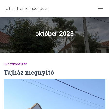
Tájház Nemesnádudvar
NAVIG
ÖSSZ
október 2023
UNCATEGORIZED
Tájház megnyitó