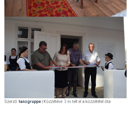
Szerző:
tanzgruppe
| Közzétéve:
3 év
telt el a közzététel óta