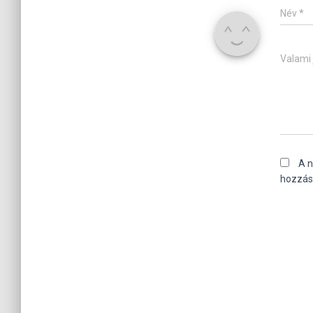
Név
*
Valami 
A 
hozzás