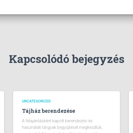
Kapcsolódó bejegyzés
UNCATEGORIZED
Tájház berendezése
A felajánlásként kapott berendezési és
használati tárgyak begyűjtését megkezdtük,