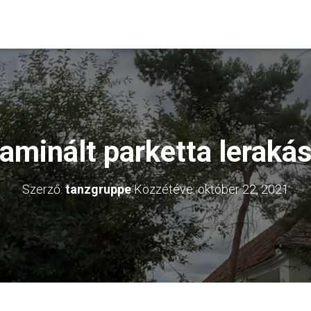
aminált parketta leraká
Szerző:
tanzgruppe
Közzétéve:
október 22, 2021