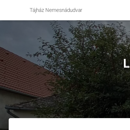
Tájház Nemesnádudvar
L