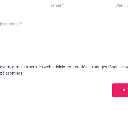
Email
*
Webold
jó gondolat?
nevem, e-mail címem, és weboldalcímem mentése a böngészőben a kö
zólásomhoz.