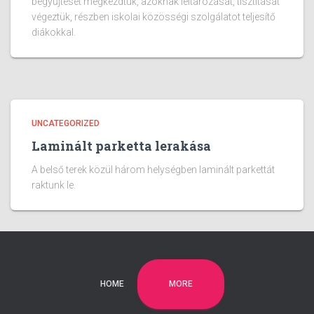
begyűjtését megkezdtük, azoknak leltározását, tisztítását
végeztük, részben iskolai közösségi szolgálatot teljesítő
diákokkal.
UNCATEGORIZED
Laminált parketta lerakása
A belső terek közül három helységben laminált parkettát
raktunk le.
MORE
HOME