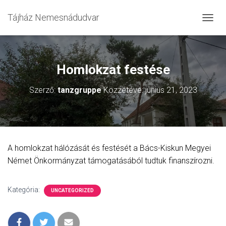
Tájház Nemesnádudvar
N
A
V
I
G
Homlokzat festése
Á
C
Szerző:
tanzgruppe
Közzétéve:
június 21, 2023
I
Ó
Ö
S
S
Z
A homlokzat hálózását és festését a Bács-Kiskun Megyei
E
Német Önkormányzat támogatásából tudtuk finanszírozni.
Z
Á
R
Á
Kategória:
UNCATEGORIZED
S
A