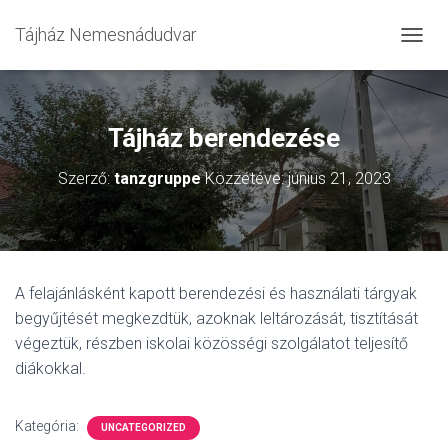
Tájház Nemesnádudvar
N
A
V
I
G
Tájház berendezése
Á
C
Szerző:
tanzgruppe
Közzétéve:
június 21, 2023
I
Ó
Ö
S
S
Z
A felajánlásként kapott berendezési és használati tárgyak
E
begyűjtését megkezdtük, azoknak leltározását, tisztítását
Z
Á
végeztük, részben iskolai közösségi szolgálatot teljesítő
R
diákokkal.
Á
S
A
Kategória:
UNCATEGORIZED