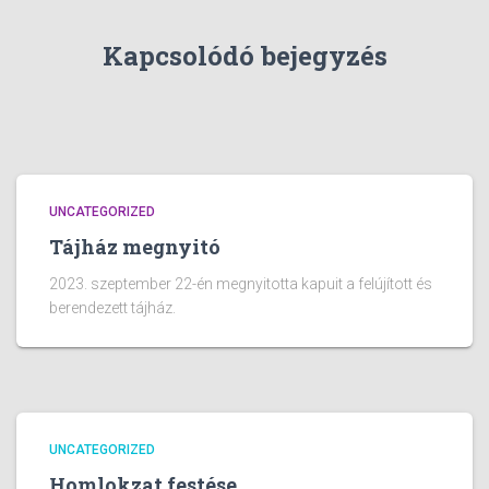
Kapcsolódó bejegyzés
UNCATEGORIZED
Tájház megnyitó
2023. szeptember 22-én megnyitotta kapuit a felújított és
berendezett tájház.
UNCATEGORIZED
Homlokzat festése