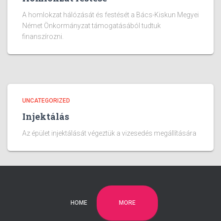
A homlokzat hálózását és festését a Bács-Kiskun Megyei
Német Önkormányzat támogatásából tudtuk
finanszírozni.
UNCATEGORIZED
Injektálás
Az épület injektálását végeztük a vizesedés megállítására
MORE
HOME