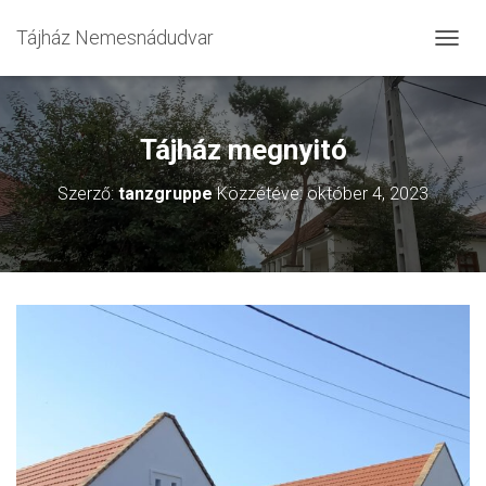
Tájház Nemesnádudvar
N
A
V
I
G
Tájház megnyitó
Á
C
Szerző:
tanzgruppe
Közzétéve:
október 4, 2023
I
Ó
Ö
S
S
Z
E
Z
Á
R
Á
S
A