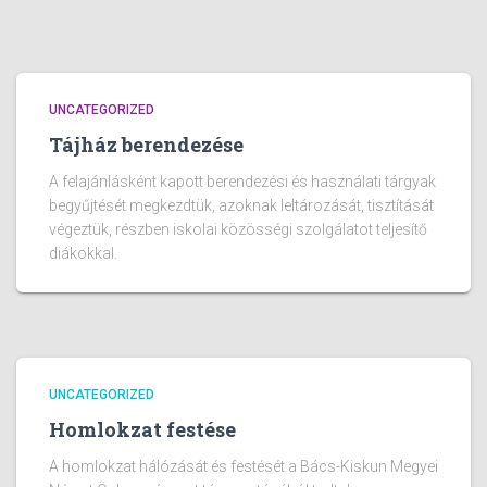
UNCATEGORIZED
Tájház berendezése
A felajánlásként kapott berendezési és használati tárgyak
begyűjtését megkezdtük, azoknak leltározását, tisztítását
végeztük, részben iskolai közösségi szolgálatot teljesítő
diákokkal.
UNCATEGORIZED
Homlokzat festése
A homlokzat hálózását és festését a Bács-Kiskun Megyei