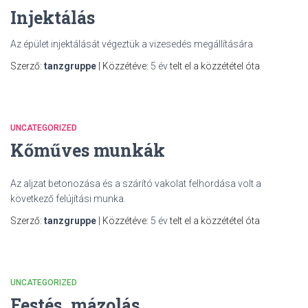
Injektálás
Az épület injektálását végeztük a vizesedés megállítására
Szerző:
tanzgruppe
| Közzétéve:
5 év
telt el a közzététel óta
UNCATEGORIZED
Kőműves munkák
Az aljzat betonozása és a szárító vakolat felhordása volt a
következő felújítási munka.
Szerző:
tanzgruppe
| Közzétéve:
5 év
telt el a közzététel óta
UNCATEGORIZED
Festés, mázolás