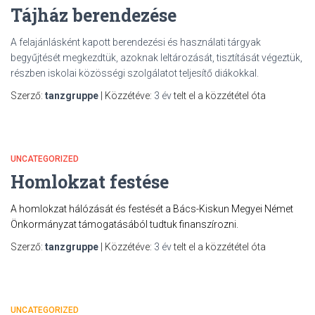
Tájház berendezése
A felajánlásként kapott berendezési és használati tárgyak
begyűjtését megkezdtük, azoknak leltározását, tisztítását végeztük,
részben iskolai közösségi szolgálatot teljesítő diákokkal.
Szerző:
tanzgruppe
| Közzétéve:
3 év
telt el a közzététel óta
UNCATEGORIZED
Homlokzat festése
A homlokzat hálózását és festését a Bács-Kiskun Megyei Német
Önkormányzat támogatásából tudtuk finanszírozni.
Szerző:
tanzgruppe
| Közzétéve:
3 év
telt el a közzététel óta
UNCATEGORIZED