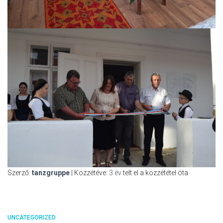
Szerző:
tanzgruppe
| Közzétéve:
3 év
telt el a közzététel óta
UNCATEGORIZED