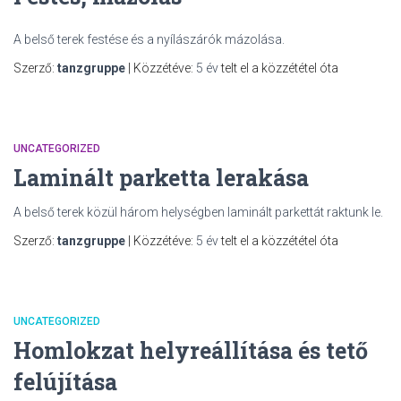
A belső terek festése és a nyílászárók mázolása.
Szerző:
tanzgruppe
| Közzétéve:
5 év
telt el a közzététel óta
UNCATEGORIZED
Laminált parketta lerakása
A belső terek közül három helységben laminált parkettát raktunk le.
Szerző:
tanzgruppe
| Közzétéve:
5 év
telt el a közzététel óta
UNCATEGORIZED
Homlokzat helyreállítása és tető
felújítása