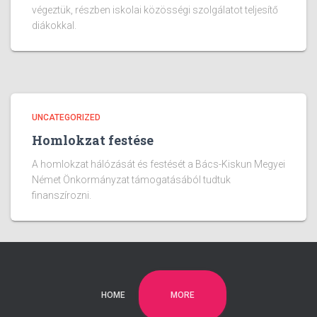
végeztük, részben iskolai közösségi szolgálatot teljesítő
diákokkal.
UNCATEGORIZED
Homlokzat festése
A homlokzat hálózását és festését a Bács-Kiskun Megyei
Német Önkormányzat támogatásából tudtuk
finanszírozni.
MORE
HOME