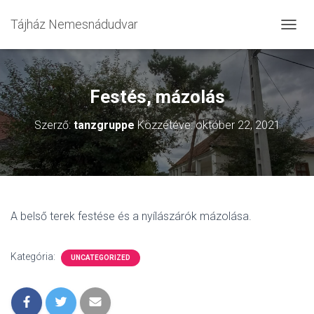
Tájház Nemesnádudvar
N
A
V
I
G
Festés, mázolás
Á
C
Szerző:
tanzgruppe
Közzétéve:
október 22, 2021
I
Ó
Ö
S
S
Z
E
A belső terek festése és a nyílászárók mázolása.
Z
Á
R
Kategória:
UNCATEGORIZED
Á
S
A